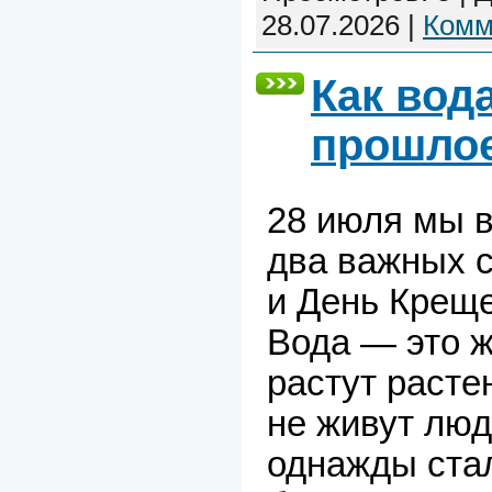
28.07.2026
|
Комм
Как вод
прошлое
28 июля мы 
два важных 
и День Креще
Вода — это ж
растут расте
не живут люд
однажды ста