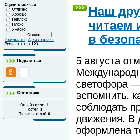
Оцените мой сайт
Наш дру
Отлично
Хорошо
Неплохо
читаем 
Плохо
Ужасно
в безоп
Результаты
|
Архив опросов
Всего ответов:
123
5 августа от
Поделиться
Международн
светофора —
вспомнить, к
Статистика
соблюдать п
Онлайн всего:
1
Гостей:
1
Пользователей:
0
движения. В 
оформлена т