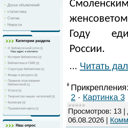
Смоленс
Доска объявлений
статистика
женсовето
Счетик
Новости
Году еди
Категории раздела
России.
О библиотечной сети
[1]
Наш адрес и контакты
История библиотеки
[2]
...
Читать да
Библиотека в СМИ
[3]
Структура библиотеки
[1]
Фонды и ресурсы
[0]
Правила пользования
Прикрепления
библиотекой
[1]
Услуги
[1]
2
·
Картинка 3
Творчество наших читателей
[3]
Коллегам
[0]
Пушкинская карта
Просмотров:
13
|
[1]
06.08.2026
|
Комм
Наш опрос